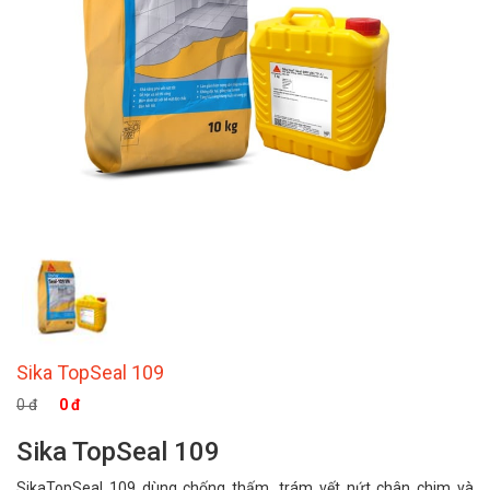
Sika TopSeal 109
0 đ
0 đ
Sika TopSeal 109
SikaTopSeal 109 dùng chống thấm, trám vết nứt chân chim và