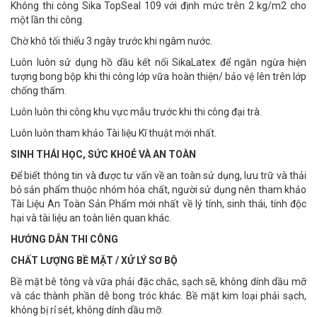
Không thi công Sika TopSeal 109 với định mức trên 2 kg/m2 cho
một lần thi công.
Chờ khô tối thiểu 3 ngày trước khi ngâm nước.
Luôn luôn sử dụng hồ dầu kết nối SikaLatex để ngăn ngừa hiện
tượng bong bộp khi thi công lớp vữa hoàn thiện/ bảo vệ lên trên lớp
chống thấm.
Luôn luôn thi công khu vực mẫu trước khi thi công đại trà.
Luôn luôn tham khảo Tài liệu Kĩ thuật mới nhất.
SINH THÁI HỌC, SỨC KHOẺ VÀ AN TOÀN
Để biết thông tin và được tư vấn về an toàn sử dụng, lưu trữ và thải
bỏ sản phẩm thuộc nhóm hóa chất, người sử dụng nên tham khảo
Tài Liệu An Toàn Sản Phẩm mới nhất về lý tính, sinh thái, tính độc
hại và tài liệu an toàn liên quan khác.
HƯỚNG DẪN THI CÔNG
CHẤT LƯỢNG BỀ MẶT / XỬ LÝ SƠ BỘ
Bề mặt bê tông và vữa phải đặc chắc, sạch sẽ, không dính dầu mỡ
và các thành phần dễ bong tróc khác. Bề mặt kim loại phải sạch,
không bị rỉ sét, không dính dầu mỡ.