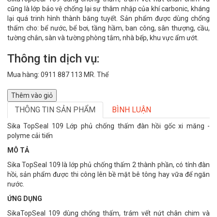
cũng là lớp bảo vệ chống lại sự thâm nhập của khí carbonic, kháng
lại quá trinh hình thành băng tuyết. Sản phẩm được dùng chống
thấm cho: bể nước, bể bơi, tầng hầm, ban công, sân thượng, cầu,
tường chắn, sàn và tường phòng tắm, nhà bếp, khu vực ẩm ướt.
Thông tin dịch vụ:
Mua hàng: 0911 887 113 MR. Thể
Thêm vào giỏ
THÔNG TIN SẢN PHẨM
BÌNH LUẬN
Sika TopSeal 109 Lớp phủ chống thấm đàn hồi gốc xi măng -
polyme cải tiến
MÔ TẢ
Sika TopSeal 109 là lớp phủ chống thấm 2 thành phần, có tính đàn
hồi, sản phẩm được thi công lên bề mặt bê tông hay vữa để ngăn
nước.
ỨNG DỤNG
SikaTopSeal 109 dùng chống thấm, trám vết nứt chân chim và