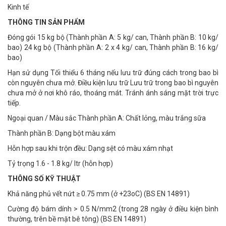
Kinh tế
THÔNG TIN SẢN PHẨM
Đóng gói 15 kg bộ (Thành phần A: 5 kg/ can, Thành phần B: 10 kg/
bao) 24 kg bộ (Thành phần A: 2 x 4 kg/ can, Thành phần B: 16 kg/
bao)
Hạn sử dụng Tối thiểu 6 tháng nếu lưu trữ đúng cách trong bao bì
còn nguyên chưa mở. Điều kiện lưu trữ Lưu trữ trong bao bì nguyên
chưa mở ở nơi khô ráo, thoáng mát. Tránh ánh sáng mặt trời trực
tiếp.
Ngoại quan / Màu sắc Thành phần A: Chất lỏng, màu trắng sữa
Thành phần B: Dạng bột màu xám
Hỗn hợp sau khi trộn đều: Dạng sệt có màu xám nhạt
Tỷ trọng 1.6 - 1.8 kg/ ltr (hỗn hợp)
THÔNG SỐ KỸ THUẬT
Khả năng phủ vết nứt ≥ 0.75 mm (ở +23oC) (BS EN 14891)
Cường độ bám dính > 0.5 N/mm2 (trong 28 ngày ở điều kiện bình
thường, trên bề mặt bê tông) (BS EN 14891)