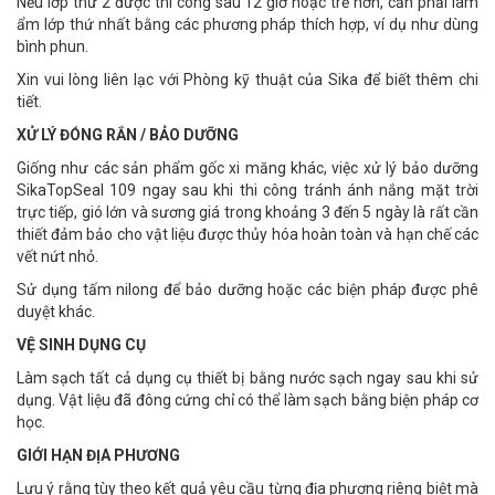
Nếu lớp thứ 2 được thi công sau 12 giờ hoặc trễ hơn, cần phải làm
ẩm lớp thứ nhất bằng các phương pháp thích hợp, ví dụ như dùng
bình phun.
Xin vui lòng liên lạc với Phòng kỹ thuật của Sika để biết thêm chi
tiết.
XỬ LÝ ĐÓNG RẮN / BẢO DƯỠNG
Giống như các sản phẩm gốc xi măng khác, việc xử lý bảo dưỡng
SikaTopSeal 109 ngay sau khi thi công tránh ánh nắng mặt trời
trực tiếp, gió lớn và sương giá trong khoảng 3 đến 5 ngày là rất cần
thiết đảm bảo cho vật liệu được thủy hóa hoàn toàn và hạn chế các
vết nứt nhỏ.
Sử dụng tấm nilong để bảo dưỡng hoặc các biện pháp được phê
duyệt khác.
VỆ SINH DỤNG CỤ
Làm sạch tất cả dụng cụ thiết bị bằng nước sạch ngay sau khi sử
dụng. Vật liệu đã đông cứng chỉ có thể làm sạch bằng biện pháp cơ
học.
GIỚI HẠN ĐỊA PHƯƠNG
Lưu ý rằng tùy theo kết quả yêu cầu từng địa phương riêng biệt mà