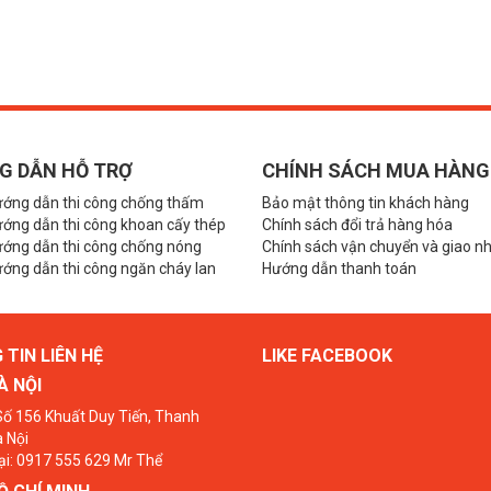
G DẪN HỖ TRỢ
CHÍNH SÁCH MUA HÀNG
ướng dẫn thi công chống thấm
Bảo mật thông tin khách hàng
ớng dẫn thi công khoan cấy thép
Chính sách đổi trả hàng hóa
ướng dẫn thi công chống nóng
Chính sách vận chuyển và giao n
ớng dẫn thi công ngăn cháy lan
Hướng dẫn thanh toán
TIN LIÊN HỆ
LIKE FACEBOOK
À NỘI
 Số 156 Khuất Duy Tiến, Thanh
 Nội
ại: 0917 555 629 Mr Thể