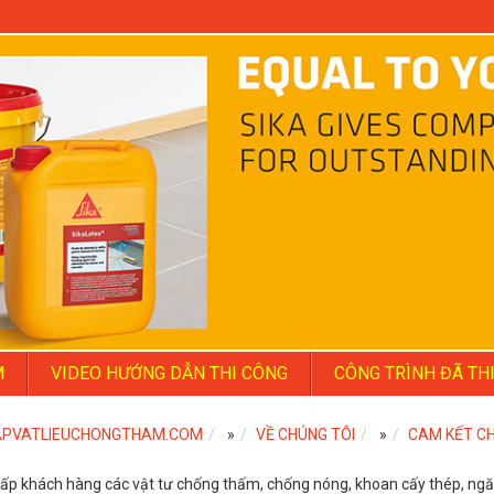
M
VIDEO HƯỚNG DẪN THI CÔNG
CÔNG TRÌNH ĐÃ TH
PVATLIEUCHONGTHAM.COM
»
VỀ CHÚNG TÔI
»
CAM KẾT C
ấp khách hàng các vật tư chống thấm, chống nóng, khoan cấy thép, ngăn 