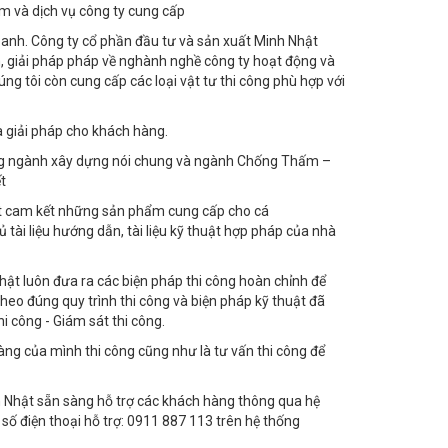
m và dịch vụ công ty cung cấp
oanh. Công ty cổ phần đầu tư và sản xuất Minh Nhật
m, giải pháp pháp về nghành nghề công ty hoạt động và
úng tôi còn cung cấp các loại vật tư thi công phù hợp với
à giải pháp cho khách hàng.
ong ngành xây dựng nói chung và ngành Chống Thấm –
t
ật cam kết những sản phẩm cung cấp cho cá
ài liệu hướng dẫn, tài liệu kỹ thuật hợp pháp của nhà
ật luôn đưa ra các biện pháp thi công hoàn chỉnh để
heo đúng quy trình thi công và biện pháp kỹ thuật đã
i công - Giám sát thi công.
ng của mình thi công cũng như là tư vấn thi công để
h Nhật sẵn sàng hỗ trợ các khách hàng thông qua hệ
số điện thoại hỗ trợ: 0911 887 113 trên hệ thống