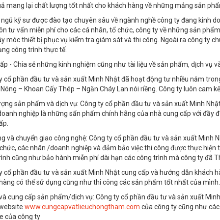
uả mang lại chất lượng tốt nhất cho khách hàng về những mảng sản phẩ
i ngũ kỹ sư được đào tạo chuyên sâu về ngành nghề công ty đang kinh d
uôn tư vấn miễn phí cho các cá nhân, tổ chức, công ty về những sản phẩ
 móc thiết bị phục vụ kiểm tra giám sát và thi công. Ngoài ra công ty ch
ạng công trình thực tế.
ấp - Chia sẻ những kinh nghiệm cũng như tài liệu về sản phẩm, dịch vụ v
y cổ phần đầu tư và sản xuất Minh Nhật đã hoạt động tư nhiều năm tr
Nóng – Khoan Cấy Thép – Ngăn Cháy Lan nói riềng. Công ty luôn cam kế
ượng sản phẩm và dịch vụ: Công ty cổ phần đầu tư và sản xuất Minh Nh
oanh nghiệp là những sẩn phẩm chính hãng của nhà cung cấp với đầy đủ t
ấp.
ng và chuyển giao công nghệ: Công ty cổ phần đầu tư và sản xuất Minh Nh
 chức, các nhân /doanh nghiệp và đảm bảo việc thi công được thực hiện t
rình cũng như bảo hành miễn phí dài hạn các công trình mà công ty đã Th
y cổ phần đầu tư và sản xuất Minh Nhật cung cấp và hướng dẫn khách hà
hàng có thể sử dụng cũng như thi công các sản phẩm tốt nhất của mình.
 và cung cấp sản phẩm/dịch vụ: Công ty cổ phần đầu tư và sản xuất Min
website
www.cungcapvatlieuchongtham.com
của công ty cũng như các 
e của công ty