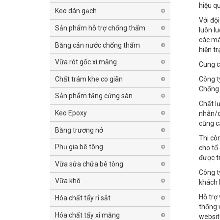
hiệu q
Keo dán gạch
Với độ
Sản phẩm hỗ trợ chống thấm
luôn l
các máy
Băng cản nước chống thấm
hiện tr
Vữa rót gốc xi măng
Cung c
Chất trám khe co giãn
Công t
Chống 
Sản phẩm tăng cứng sàn
Chất l
Keo Epoxy
nhân/d
cũng c
Băng trương nở
Thi cô
Phụ gia bê tông
cho tổ
được t
Vữa sửa chữa bê tông
Công t
Vữa khô
khách 
Hỗ trợ
Hóa chất tẩy rỉ sắt
thống 
Hóa chất tẩy xi măng
websit