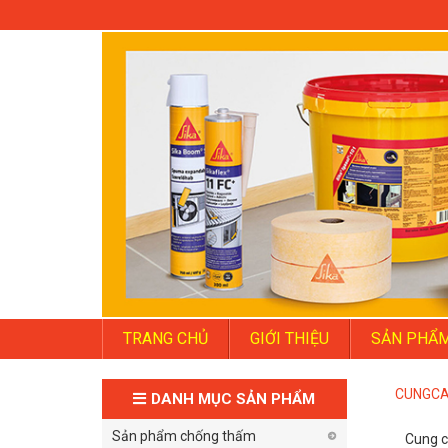
TRANG CHỦ
GIỚI THIỆU
SẢN PHẨ
CUNGCA
DANH MỤC SẢN PHẨM
Sản phẩm chống thấm
Cung c