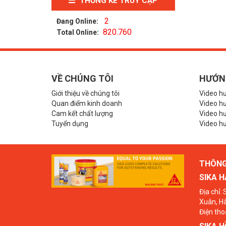
THỐNG KÊ TRUY CẬP
2
Đang Online:
820.760
Total Online:
VỀ CHÚNG TÔI
HƯỚN
Giới thiệu về chúng tôi
Video h
Quan điểm kinh doanh
Video hư
Cam kết chất lượng
Video h
Tuyển dụng
Video hư
THÔNG 
SIKA H
Địa chỉ:
Xuân, Hà
Điện tho