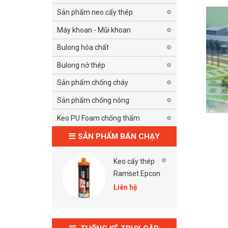
Sản phẩm neo cấy thép
Máy khoan - Mũi khoan
Bulong hóa chất
Bulong nở thép
Sản phẩm chống cháy
Sản phẩm chống nóng
Keo PU Foam chống thấm
SẢN PHẨM BÁN CHẠY
n nước
Keo cấy thép
Súng b
00
Ramset Epcon
Ramset
G5 Pro
Pro
Liên hệ
Liên hệ