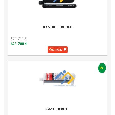
Keo HILTI-RE 100
623.700 đ
623.700 đ
Mua ngay
0%
Keo Hilti RE10