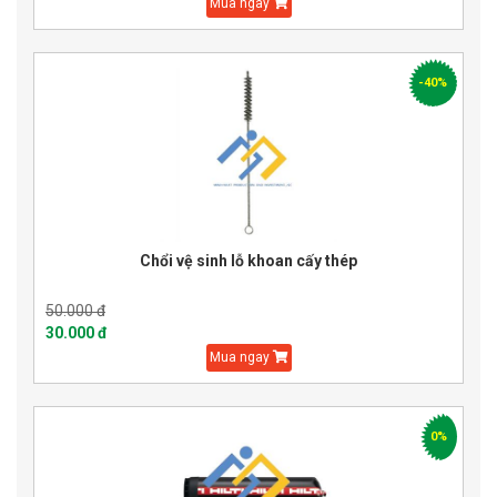
Mua ngay
-40%
Chổi vệ sinh lỗ khoan cấy thép
50.000 đ
30.000 đ
Mua ngay
0%