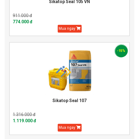
Sikatop Seal 105 VN
911.000 đ
774.000 đ
Mua ngay
-15%
Sikatop Seal 107
1.316.000 đ
1.119.000 đ
Mua ngay