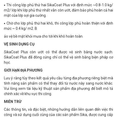
▪ Thi công lớp phủ thứ hai SikaCoat Plus với định mức ~0.8-1.0 kg/
m2/ lớp khi lớp phủ thứ nhất vẫn còn ướt, đảm bảo phủ hoàn cả hai
mặt của lớp sợi gia cường.
▪ Chờ cho lớp phủ thứ hai khô, thi công lớp phủ hoàn thiện với định
mức ~ 0.4 kg/ m2. B
ảo vệ bề mặt khỏi mưa cho tới khi khô hoàn toàn.
VỆ SINH DỤNG CỤ
SikaCoat Plus còn ướt có thể được vệ sinh bằng nước sạch.
SikaCoat Plus đã đông cứng chỉ có thể vệ sinh bằng biện pháp cơ
học.
GIỚI HẠN ĐỊA PHƯƠNG
Lưu ý rằng tùy theo kết quả yêu cầu từng địa phương riêng biệt mà
tính năng sản phẩm có thể thay đổi từ nước này sang nước khác.
Vui lòng xem tài liệu kỹ thuật sản phẩm địa phương để biết mô tả
chính xác về khu vực thi công.
MIỄN TRỪ
Các thông tin, và đặc biệt, những hướng dẫn liên quan đến việc thi
công và sử dụng cuối cùng của các sản phẩm Sika, được cung cấp