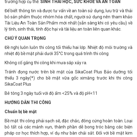
trường hợp cụ thể.
SINH THÁI HỌC, SỨC KHOẺ VÀ AN TOÀN
Để biết thông tin và được tư vấn về an toàn sử dụng, lưu trữ và thải
bỏ sản phẩm thuộc nhóm hóa chất, người sử dụng nên tham khảo
Tài Liệu An Toàn Sản Phẩm mới nhất (sẵn sàng khi có yêu cầu) về
lý tính, sinh thái, tính độc hại và tài liệu an toàn liên quan khác.
CHÚ Ý QUAN TRỌNG
Đề nghị luôn luôn thi công tối thiểu hai lớp. Nhiệt độ môi trường và
nhiệt độ bề mặt phải dưới 35°C trong quá trình thi công
Không cố gắng thi công khi mưa sắp xảy ra.
Tránh đọng nước trên bề mặt của SikaCoat Plus Bảo dưỡng tối
thiểu 3 ngày(*) cho bề mặt vữa gốc ximăng trước khi thi công
SikaCoat Plus
Bê tông 3 ngày tuổi với độ ẩm <25% và độ pH<11
HƯỚNG DẪN THI CÔNG
Chuẩn bị bề mặt
Bề mặt thi công phải sạch sẽ, đặc chắc, đông cứng hoàn toàn. Loại
bỏ tất cả các mảnh vụn, thành phần dễ bong tróc bằng các biện
pháp cơ học thích hợp, ví dụ như bàn chải sắt. Đối với bề mặt kim