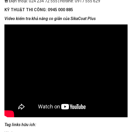
☎️ Điện thoại: 024 234 72 555 | Hotline: 0917 555 629
KỸ THUẬT THI CÔNG: 0945 000 885
Video kiểm tra khả năng co giãn của SikaCoat Plus
Tag links hữu ích: