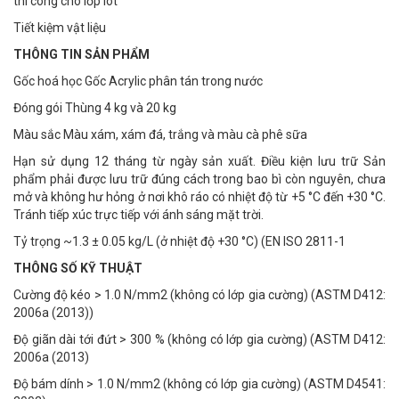
thi công cho lớp lót
Tiết kiệm vật liệu
THÔNG TIN SẢN PHẨM
Gốc hoá học Gốc Acrylic phân tán trong nước
Đóng gói Thùng 4 kg và 20 kg
Màu sắc Màu xám, xám đá, trắng và màu cà phê sữa
Hạn sử dụng 12 tháng từ ngày sản xuất. Điều kiện lưu trữ Sản
phẩm phải được lưu trữ đúng cách trong bao bì còn nguyên, chưa
mở và không hư hỏng ở nơi khô ráo có nhiệt độ từ +5 °C đến +30 °C.
Tránh tiếp xúc trực tiếp với ánh sáng mặt trời.
Tỷ trọng ~1.3 ± 0.05 kg/L (ở nhiệt độ +30 °C) (EN ISO 2811-1
THÔNG SỐ KỸ THUẬT
Cường độ kéo > 1.0 N/mm2 (không có lớp gia cường) (ASTM D412:
2006a (2013))
Độ giãn dài tới đứt > 300 % (không có lớp gia cường) (ASTM D412:
2006a (2013)
Độ bám dính > 1.0 N/mm2 (không có lớp gia cường) (ASTM D4541: