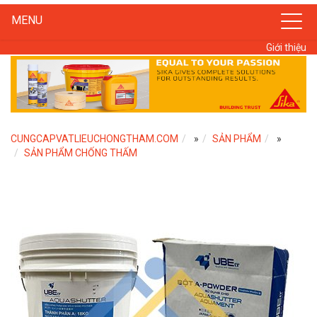
MENU
Giới thiệu
CUNGCAPVATLIEUCHONGTHAM.COM
»
SẢN PHẨM
»
SẢN PHẨM CHỐNG THẤM