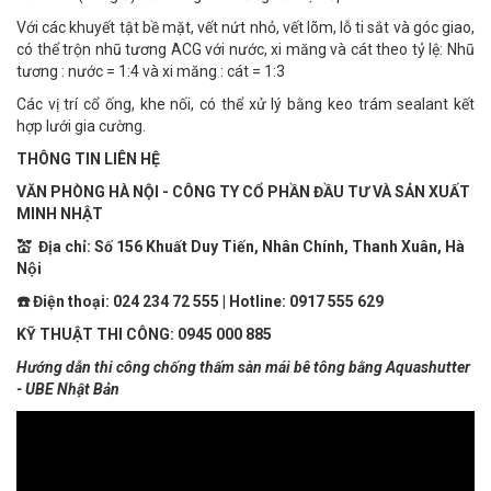
Với các khuyết tật bề mặt, vết nứt nhỏ, vết lõm, lỗ ti sắt và góc giao,
có thể trộn nhũ tương ACG với nước, xi măng và cát theo tỷ lệ: Nhũ
tương : nước = 1:4 và xi măng : cát = 1:3
Các vị trí cổ ống, khe nối, có thể xử lý bằng keo trám sealant kết
hợp lưới gia cường.
THÔNG TIN LIÊN HỆ
VĂN PHÒNG HÀ NỘI - CÔNG TY CỔ PHẦN ĐẦU TƯ VÀ SẢN XUẤT
MINH NHẬT
💒
Địa chỉ: Số 156 Khuất Duy Tiến, Nhân Chính, Thanh Xuân, Hà
Nội
☎️
Điện thoại: 024 234 72 555 | Hotline: 0917 555 629
KỸ THUẬT THI CÔNG: 0945 000 885
Hướng dẫn thi công chống thấm sàn mái bê tông bằng Aquashutter
- UBE Nhật Bản