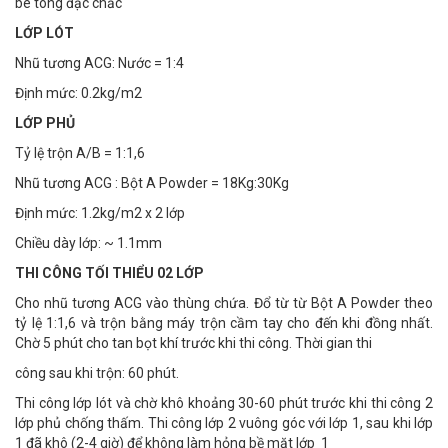
bê tông đặc chắc
LỚP LÓT
Nhũ tương ACG: Nước = 1:4
Định mức: 0.2kg/m2
LỚP PHỦ
Tỷ lệ trộn A/B = 1:1,6
Nhũ tương ACG : Bột A Powder = 18Kg:30Kg
Định mức: 1.2kg/m2 x 2 lớp
Chiều dày lớp: ~ 1.1mm
THI CÔNG TỐI THIỂU 02 LỚP
Cho nhũ tương ACG vào thùng chứa. Đổ từ từ Bột A Powder theo
tỷ lệ 1:1,6 và trộn bằng máy trộn cầm tay cho đến khi đồng nhất.
Chờ 5 phút cho tan bọt khí trước khi thi công. Thời gian thi
công sau khi trộn: 60 phút.
Thi công lớp lót và chờ khô khoảng 30-60 phút trước khi thi công 2
lớp phủ chống thấm. Thi công lớp 2 vuông góc với lớp 1, sau khi lớp
1 đã khô (2-4 giờ) để không làm hỏng bề mặt lớp 1