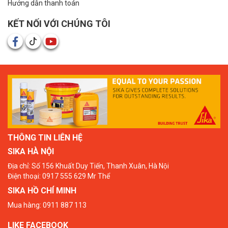
Hướng dẫn thanh toán
KẾT NỐI VỚI CHÚNG TÔI
THÔNG TIN LIÊN HỆ
SIKA HÀ NỘI
Địa chỉ: Số 156 Khuất Duy Tiến, Thanh Xuân, Hà Nội
Điện thoại: 0917 555 629 Mr Thể
SIKA HỒ CHÍ MINH
Mua hàng: 0911 887 113
LIKE FACEBOOK