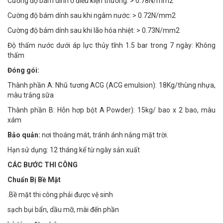
Cường độ bám dính ở điều kiện thường: > 0.78N/mm2
Cường độ bám dính sau khi ngâm nước: > 0.72N/mm2
Cường độ bám dính sau khi lão hóa nhiệt: > 0.73N/mm2
Độ thấm nước dưới áp lực thủy tĩnh 1.5 bar trong 7 ngày: Không
thấm
Đóng gói:
Thành phần A: Nhũ tương ACG (ACG emulsion): 18Kg/thùng nhựa,
màu trắng sữa
Thành phần B: Hỗn hơp bột A Powder): 15kg/ bao x 2 bao, màu
xám
Bảo quản:
nơi thoáng mát, tránh ánh nắng mặt trời.
Hạn sử dụng: 12 tháng kể từ ngày sản xuất
CÁC BƯỚC THI CÔNG
Chuẩn Bị Bề Mặt
.Bề mặt thi công phải được vệ sinh
sạch bụi bẩn, dầu mỡ, mài đến phần