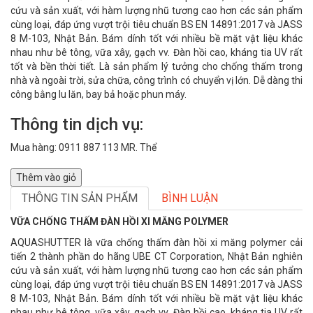
cứu và sản xuất, với hàm lượng nhũ tương cao hơn các sản phẩm
cùng loại, đáp ứng vượt trội tiêu chuẩn BS EN 14891:2017 và JASS
8 M-103, Nhật Bản. Bám dính tốt với nhiều bề mặt vật liệu khác
nhau như bê tông, vữa xây, gạch vv. Đàn hồi cao, kháng tia UV rất
tốt và bền thời tiết. Là sản phẩm lý tưởng cho chống thấm trong
nhà và ngoài trời, sửa chữa, công trình có chuyển vị lớn. Dễ dàng thi
công bằng lu lăn, bay bả hoặc phun máy.
Thông tin dịch vụ:
Mua hàng: 0911 887 113 MR. Thể
Thêm vào giỏ
THÔNG TIN SẢN PHẨM
BÌNH LUẬN
VỮA CHỐNG THẤM ĐÀN HỒI XI MĂNG POLYMER
AQUASHUTTER là vữa chống thấm đàn hồi xi măng polymer cải
tiến 2 thành phần do hãng UBE CT Corporation, Nhật Bản nghiên
cứu và sản xuất, với hàm lượng nhũ tương cao hơn các sản phẩm
cùng loại, đáp ứng vượt trội tiêu chuẩn BS EN 14891:2017 và JASS
8 M-103, Nhật Bản. Bám dính tốt với nhiều bề mặt vật liệu khác
nhau như bê tông, vữa xây, gạch vv. Đàn hồi cao, kháng tia UV rất