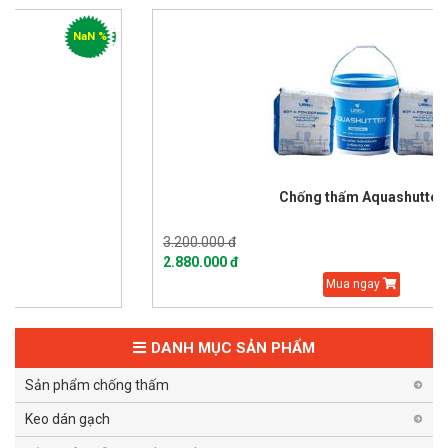
%
-10 
Chống thấm Aquashutter
3.200.000 đ
2.880.000 đ
Mua ngay
DANH MỤC SẢN PHẨM
Sản phẩm chống thấm
Keo dán gạch