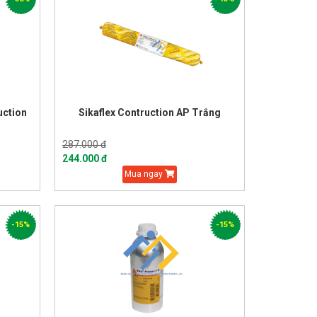
uction
Sikaflex Contruction AP Trắng
287.000 đ
244.000 đ
Mua ngay
-15%
-15%