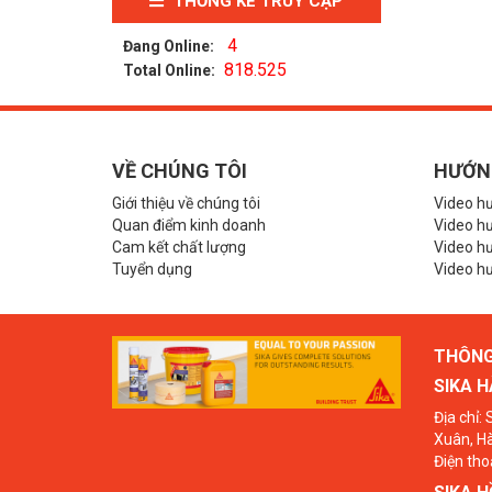
THỐNG KÊ TRUY CẬP
4
Đang Online:
818.525
Total Online:
VỀ CHÚNG TÔI
HƯỚN
Giới thiệu về chúng tôi
Video h
Quan điểm kinh doanh
Video hư
Cam kết chất lượng
Video h
Tuyển dụng
Video hư
THÔNG 
SIKA H
Địa chỉ:
Xuân, Hà
Điện tho