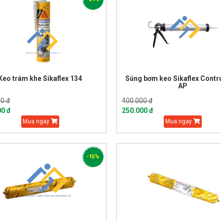
Keo trám khe Sikaflex 134
Súng bơm keo Sikaflex Contr
AP
0 đ
400.000 đ
00 đ
250.000 đ
Mua ngay
Mua ngay
-15%