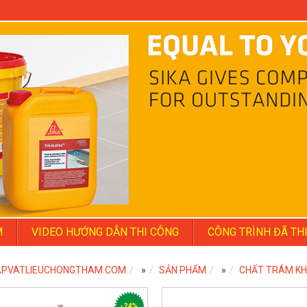
M
VIDEO HƯỚNG DẪN THI CÔNG
CÔNG TRÌNH ĐÃ TH
PVATLIEUCHONGTHAM.COM
»
SẢN PHẨM
»
CHẤT TRÁM KH
-24%