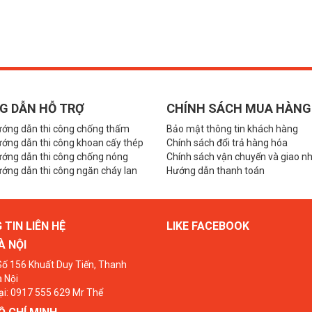
G DẪN HỖ TRỢ
CHÍNH SÁCH MUA HÀNG
ướng dẫn thi công chống thấm
Bảo mật thông tin khách hàng
ớng dẫn thi công khoan cấy thép
Chính sách đổi trả hàng hóa
ướng dẫn thi công chống nóng
Chính sách vận chuyển và giao n
ớng dẫn thi công ngăn cháy lan
Hướng dẫn thanh toán
TIN LIÊN HỆ
LIKE FACEBOOK
À NỘI
 Số 156 Khuất Duy Tiến, Thanh
 Nội
ại: 0917 555 629 Mr Thể