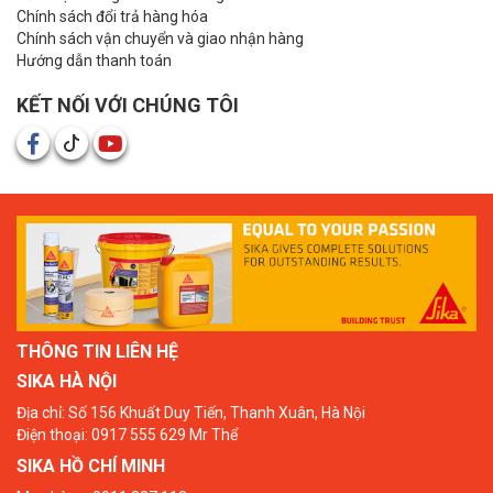
Chính sách đổi trả hàng hóa
Chính sách vận chuyển và giao nhận hàng
Hướng dẫn thanh toán
KẾT NỐI VỚI CHÚNG TÔI
THÔNG TIN LIÊN HỆ
SIKA HÀ NỘI
Địa chỉ: Số 156 Khuất Duy Tiến, Thanh Xuân, Hà Nội
Điện thoại: 0917 555 629 Mr Thể
SIKA HỒ CHÍ MINH