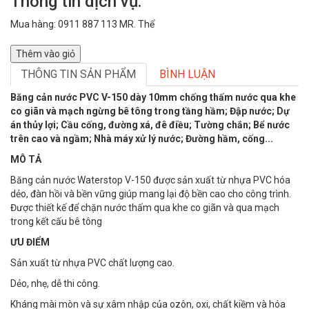
Thông tin dịch vụ:
Mua hàng: 0911 887 113 MR. Thể
Thêm vào giỏ
THÔNG TIN SẢN PHẨM
BÌNH LUẬN
Băng cản nước PVC V-150 dày 10mm chống thấm nước qua khe
co giãn và mạch ngừng bê tông trong tầng hầm; Đập nước; Dự
án thủy lợi; Cầu cống, đường xá, đê điều; Tường chắn; Bể nước
trên cao và ngầm; Nhà máy xử lý nước; Đường hầm, cống...
MÔ TẢ
Băng cản nước Waterstop V-150 được sản xuất từ nhựa PVC hóa
dẻo, đàn hồi và bền vững giúp mang lại độ bền cao cho công trình.
Được thiết kế để chặn nước thấm qua khe co giãn và qua mạch
trong kết cấu bê tông
ƯU ĐIỂM
Sản xuất từ nhựa PVC chất lượng cao.
Dẻo, nhẹ, dễ thi công.
Kháng mài mòn và sự xâm nhập của ozôn, oxi, chất kiềm và hóa