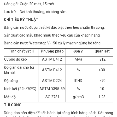
Đóng gói: Cuộn 20 mét, 15 mét
Lưu trữ: Nơi khô thoáng, có bóng râm
CHỈ TIÊU KỸ THUẬT
Băng cản nước được thiết kế đặc biệt theo tiêu chuẩn thi công.
Sản xuất các mẫu khác nhau theo yêu cầu của khách hàng.
Băng cản nước Waterstop V-150 xử lý mạch ngừng bê tông.
Tính chất vật lí
Phương pháp
Đơn vị
Quan sát
Cường độ kéo
ASTM D412
MPa
≥12
Độ giãn dài cho tới
ASTM D412
%
≥30
khi nứt
Độ cứng
ASTM D224
IRHD
≥70
o
Ninh kết (22h/70
C)
ASTM D395-89
%
10
Mật độ
ISO 2781
g/cm3
1.28
THI CÔNG
Dùng dao hàn điện để tiến hành tại công trình bằng cách: Đốt nóng