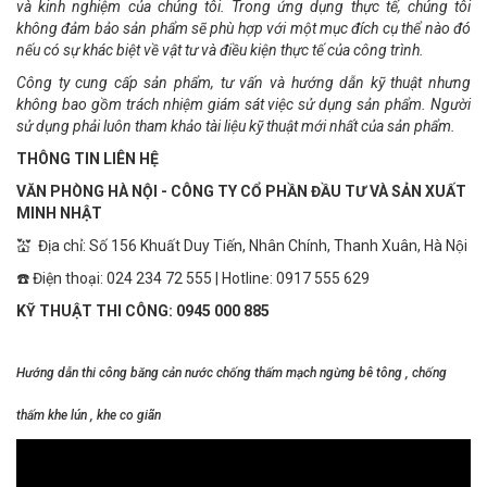
và kinh nghiệm của chúng tôi. Trong ứng dụng thực tế, chúng tôi
không đảm bảo sản phẩm sẽ phù hợp với một mục đích cụ thể nào đó
nếu có sự khác biệt về vật tư và điều kiện thực tế của công trình.
Công ty cung cấp sản phẩm, tư vấn và hướng dẫn kỹ thuật nhưng
không bao gồm trách nhiệm giám sát việc sử dụng sản phẩm. Người
sử dụng phải luôn tham khảo tài liệu kỹ thuật mới nhất của sản phẩm.
THÔNG TIN LIÊN HỆ
VĂN PHÒNG HÀ NỘI - CÔNG TY CỔ PHẦN ĐẦU TƯ VÀ SẢN XUẤT
MINH NHẬT
💒 Địa chỉ: Số 156 Khuất Duy Tiến, Nhân Chính, Thanh Xuân, Hà Nội
☎️ Điện thoại: 024 234 72 555 | Hotline: 0917 555 629
KỸ THUẬT THI CÔNG: 0945 000 885
Hướng dẫn thi công băng cản nước chống thấm mạch ngừng bê tông , chống
thấm khe lún , khe co giãn