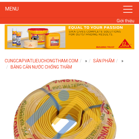
MENU
Giới thiệu
CUNGCAPVATLIEUCHONGTHAM.COM
»
SẢN PHẨM
»
BĂNG CẢN NƯỚC CHỐNG THẤM