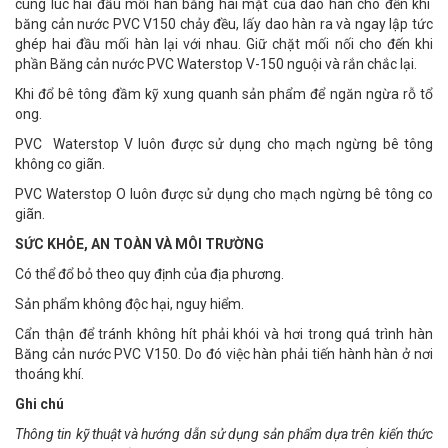
cùng lúc hai đầu mối hàn bằng hai mặt của dao hàn cho đến khi
băng cản nước PVC V150 chảy đều, lấy dao hàn ra và ngay lập tức
ghép hai đầu mối hàn lại với nhau. Giữ chặt mối nối cho đến khi
phần Băng cản nước PVC Waterstop V-150 nguội và rắn chắc lại.
Khi đổ bê tông đầm kỹ xung quanh sản phẩm để ngăn ngừa rỗ tổ
ong.
PVC Waterstop V luôn được sử dụng cho mạch ngừng bê tông
không co giãn.
PVC Waterstop O luôn được sử dụng cho mạch ngừng bê tông co
giãn.
SỨC KHỎE, AN TOÀN VÀ MÔI TRƯỜNG
Có thể đổ bỏ theo quy định của địa phương.
Sản phẩm không độc hại, nguy hiểm.
Cẩn thận để tránh không hít phải khói và hơi trong quá trình hàn
Băng cản nước PVC V150. Do đó việc hàn phải tiến hành hàn ở nơi
thoáng khí.
Ghi chú
Thông tin kỹ thuật và hướng dẫn sử dụng sản phẩm dựa trên kiến thức