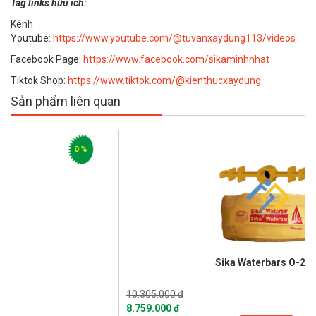
Tag links hữu ích:
Kênh
Youtube:
https://www.youtube.com/@tuvanxaydung113/videos
Facebook Page:
https://www.facebook.com/sikaminhnhat
Tiktok Shop:
https://www.tiktok.com/@kienthucxaydung
Sản phẩm liên quan
0 %
-1
Sika Waterbars O-250
10.305.000 đ
8.759.000 đ