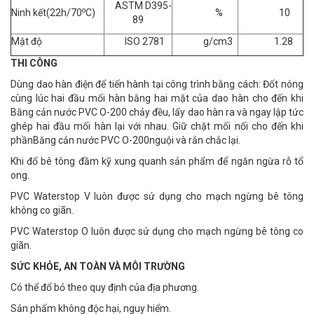
ASTM D395-
o
Ninh kết(22h/70
C)
%
10
89
Mật độ
ISO 2781
g/cm3
1.28
THI CÔNG
Dùng dao hàn điện để tiến hành tại công trình bằng cách: Đốt nóng
cùng lúc hai đầu mối hàn bằng hai mặt của dao hàn cho đến khi
Băng cản nước PVC O-200 chảy đều, lấy dao hàn ra và ngay lập tức
ghép hai đầu mối hàn lại với nhau. Giữ chặt mối nối cho đến khi
phầnBăng cản nước PVC O-200nguội và rắn chắc lại.
Khi đổ bê tông đầm kỹ xung quanh sản phẩm để ngăn ngừa rỗ tổ
ong.
PVC Waterstop V luôn được sử dụng cho mạch ngừng bê tông
không co giãn.
PVC Waterstop O luôn được sử dụng cho mạch ngừng bê tông co
giãn.
SỨC KHỎE, AN TOÀN VÀ MÔI TRƯỜNG
Có thể đổ bỏ theo quy định của địa phương.
Sản phẩm không độc hại, nguy hiểm.