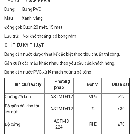
THÔNG TIN SẢN PHẨM
Dạng: Băng PVC
Màu: Xanh, vàng
Đóng gói: Cuộn 20 mét, 15 mét
Lưu trữ: Nơi khô thoáng, có bóng râm
CHỈ TIÊU KỸ THUẬT
Băng cản nước được thiết kế đặc biệt theo tiêu chuẩn thi công.
Sản xuất các mẫu khác nhau theo yêu cầu của khách hàng.
Băng cản nước PVC xử lý mạch ngừng bê tông
Phương
Tính chất vật lý
Đơn vị
Quan sát
pháp
Cường độ kéo
ASTM D412
MPa
≥12
Độ giãn dài cho tới
ASTM D412
%
≥30
khi nứt
ASTM D
Độ cứng
IRHD
≥70
224