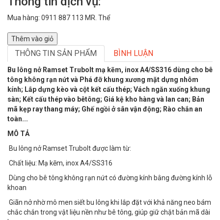
Thông tin dịch vụ:
Mua hàng: 0911 887 113 MR. Thể
Thêm vào giỏ
THÔNG TIN SẢN PHẨM
BÌNH LUẬN
Bu lông nở Ramset Trubolt mạ kẽm, inox A4/SS316 dùng cho bê
tông không rạn nứt và Phá đỡ khung xương mặt dựng nhôm
kính; Lắp dựng kèo và cột kết cấu thép; Vách ngăn xuống khung
sàn; Kết cấu thép vào bêtông; Giá kệ kho hàng và lan can; Bản
mã kẹp ray thang máy; Ghế ngồi ở sân vận động; Rào chắn an
toàn...
MÔ TẢ
Bu lông nở Ramset Trubolt được làm từ:
Chất liệu: Mạ kẽm, inox A4/SS316
Dùng cho bê tông không rạn nứt có đường kính bằng đường kính lỗ
khoan
Giãn nở nhờ mô men siết bu lông khi lắp đặt với khả năng neo bám
chắc chắn trong vật liệu nền như bê tông, giúp giữ chặt bản mã dài