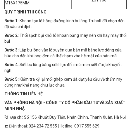
251.700
M16X175MM
QUY TRÌNH THI CÔNG
Bước 1:
Khoan tạo lỗ bằng đường kính bulông Trubolt đã chọn đến
độ sâu chỉ định
Bước 2:
Thổi sạch bụi khỏi lỗ khoan bằng máy nén khí hay máy thổi
bụi
Bước 3:
Lắp bu lông vào lỗ xuyên qua bản mã bằng lực đóng của
búa cho đến khi long đen có thể chạm vào bề mặt của bản mã
Bước 4:
Siết bu lông bằng cờlê lực đến mô men siết được khuyến
nghị
Bước 5:
Kiểm tra kỹ lại mối ghép xem đã đạt yêu cầu về thẩm mỹ
cũng như khả năng chịu lực chưa.
THÔNG TIN LIÊN HỆ
VĂN PHÒNG HÀ NỘI - CÔNG TY CỔ PHẦN ĐẦU TƯ VÀ SẢN XUẤT
MINH NHẬT
💒 Địa chỉ: Số 156 Khuất Duy Tiến, Nhân Chính, Thanh Xuân, Hà Nội
☎️ Điện thoại: 024 234 72 555 | Hotline: 0917 555 629