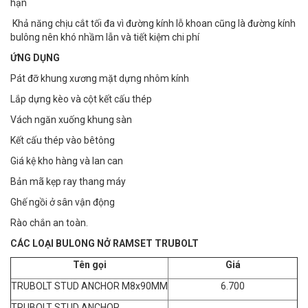
hạn
Khả năng chịu cắt tối đa vì đường kính lỗ khoan cũng là đường kính
bulông nên khó nhầm lẫn và tiết kiệm chi phí
ỨNG DỤNG
Pát đỡ khung xương mặt dựng nhôm kính
Lắp dựng kèo và cột kết cấu thép
Vách ngăn xuống khung sàn
Kết cấu thép vào bêtông
Giá kệ kho hàng và lan can
Bản mã kẹp ray thang máy
Ghế ngồi ở sân vận động
Rào chắn an toàn.
CÁC LOẠI BULONG NỞ RAMSET TRUBOLT
Tên gọi
Giá
TRUBOLT STUD ANCHOR M8x90MM
6.700
TRUBOLT STUD ANCHOR