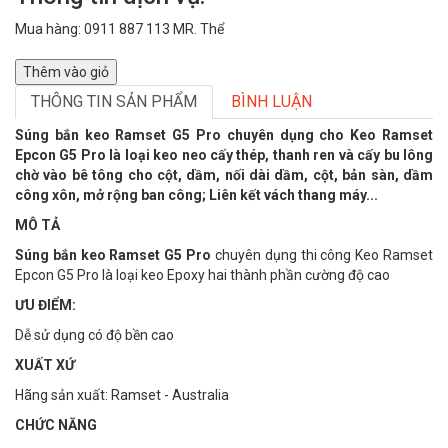
Mua hàng: 0911 887 113 MR. Thể
Thêm vào giỏ
THÔNG TIN SẢN PHẨM
BÌNH LUẬN
Súng bắn keo Ramset G5 Pro chuyên dụng cho Keo Ramset
Epcon G5 Pro là loại keo neo cấy thép, thanh ren và cấy bu lông
chờ vào bê tông cho cột, dầm, nối dài dầm, cột, bản sàn, dầm
công xôn, mở rộng ban công; Liên kết vách thang máy...
MÔ TẢ
Súng bắn keo Ramset G5 Pro
chuyên dụng thi công Keo Ramset
Epcon G5 Pro là loại keo Epoxy hai thành phần cường độ cao
ƯU ĐIỂM:
Dễ sử dụng có độ bền cao
XUẤT XỨ
Hãng sản xuất: Ramset - Australia
CHỨC NĂNG