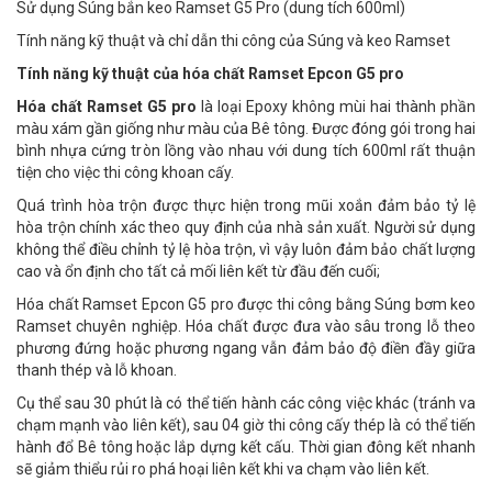
Sử dụng Súng bắn keo Ramset G5 Pro (dung tích 600ml)
Tính năng kỹ thuật và chỉ dẫn thi công của Súng và keo Ramset
Tính năng kỹ thuật của hóa chất Ramset Epcon G5 pro
Hóa chất Ramset G5 pro
là loại Epoxy không mùi hai thành phần
màu xám gần giống như màu của Bê tông. Được đóng gói trong hai
bình nhựa cứng tròn lồng vào nhau với dung tích 600ml rất thuận
tiện cho việc thi công khoan cấy.
Quá trình hòa trộn được thực hiện trong mũi xoắn đảm bảo tỷ lệ
hòa trộn chính xác theo quy định của nhà sản xuất. Người sử dụng
không thể điều chỉnh tỷ lệ hòa trộn, vì vậy luôn đảm bảo chất lượng
cao và ổn định cho tất cả mối liên kết từ đầu đến cuối;
Hóa chất Ramset Epcon G5 pro được thi công bằng Súng bơm keo
Ramset chuyên nghiệp. Hóa chất được đưa vào sâu trong lỗ theo
phương đứng hoặc phương ngang vẫn đảm bảo độ điền đầy giữa
thanh thép và lỗ khoan.
Cụ thể sau 30 phút là có thể tiến hành các công việc khác (tránh va
chạm mạnh vào liên kết), sau 04 giờ thi công cấy thép là có thể tiến
hành đổ Bê tông hoặc lắp dựng kết cấu. Thời gian đông kết nhanh
sẽ giảm thiểu rủi ro phá hoại liên kết khi va chạm vào liên kết.