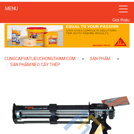
MENU
Giới thiệu
CUNGCAPVATLIEUCHONGTHAM.COM
»
SẢN PHẨM
»
SẢN PHẨM NEO CẤY THÉP