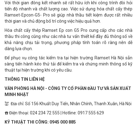
Với thời gian đông kết nhanh sẽ rất hữu ích khi công trình đòi hỏi
tiến độ nhanh và chất lượng cao. Việc sử dụng hóa chất cấy thép
Ramset-Epcon-G5- Pro sẽ giúp nhà thầu tiết kiệm được rất nhiều
thời gian và chủ động bố trí công việc hiệu quả hơn.
Hóa chất cấy thép Ramset Ep con G5 Pro cung cấp cho các nhà
thầu thi công cũng như các nhà tư vấn thiết kế đầy đủ thông số về
khả năng chịu tải trọng, phương pháp tính toán rõ ràng nên dễ
dàng lựa chọn.
Để phục vụ công tác kiểm tra tại hiện trường Ramset Hà Nội sẵn
sàng tiến hành kéo thử tải để kiểm tra và chứng minh thông số kỹ
thuật tại hiện trường khi có yêu cầu.
THÔNG TIN LIÊN HỆ
VĂN PHÒNG HÀ NỘI - CÔNG TY CỔ PHẦN ĐẦU TƯ VÀ SẢN XUẤT
MINH NHẬT
💒 Địa chỉ: Số 156 Khuất Duy Tiến, Nhân Chính, Thanh Xuân, Hà Nội
☎️ Điện thoại: 024 234 72 555 | Hotline: 0917 555 629
KỸ THUẬT THI CÔNG: 0945 000 885